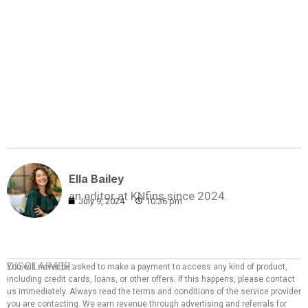
Ella Bailey
an editor at KNfins since 2024.
July 9, 2024
10:36 pm
DISCLAIMER:
You will never be asked to make a payment to access any kind of product,
including credit cards, loans, or other offers. If this happens, please contact
us immediately. Always read the terms and conditions of the service provider
you are contacting. We earn revenue through advertising and referrals for