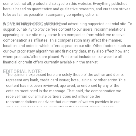
some, but not all, products displayed on this website. Everything published
here is based on quantitative and qualitative research, and our team strives
to be as fair as possible in comparing competing options.
ADVERTISER DISCLOSURE:
We are an independent, objective, and advertising-supported editorial site. To
support our ability to provide free content to our users, recommendations
appearing on our site may come from companies from which we receive
compensation as affiliates. This compensation may affect the manner,
location, and order in which offers appear on our site. Other factors, such as
our own proprietary algorithms and first-party data, may also affect how and
where products/offers are placed. We do not include on our website all
financial or credit offers currently available in the market.
EDITORIAL NOTE:
The opinions expressed here are solely those of the author and do not
represent any bank, credit card issuer, hotel, airline, or other entity. This
content has not been reviewed, approved, or endorsed by any of the
entities mentioned in the message. That said, the compensation we
receive from our affiliate partners does not influence the
recommendations or advice that our team of writers provides in our
articles, nor does it in any way affect the content of this website.
Although we work hard to provide accurate and up-to-date information
that we believe our users will find relevant, we cannot guarantee that all
provided information is complete and make no statement or warranty
regarding its accuracy or applicability.