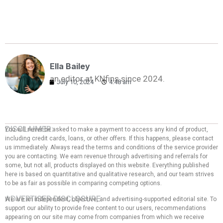
Ella Bailey
an editor at KNfins since 2024.
July 10, 2024
4:48 am
DISCLAIMER:
You will never be asked to make a payment to access any kind of product,
including credit cards, loans, or other offers. If this happens, please contact
us immediately. Always read the terms and conditions of the service provider
you are contacting. We earn revenue through advertising and referrals for
some, but not all, products displayed on this website. Everything published
here is based on quantitative and qualitative research, and our team strives
to be as fair as possible in comparing competing options.
ADVERTISER DISCLOSURE:
We are an independent, objective, and advertising-supported editorial site. To
support our ability to provide free content to our users, recommendations
appearing on our site may come from companies from which we receive